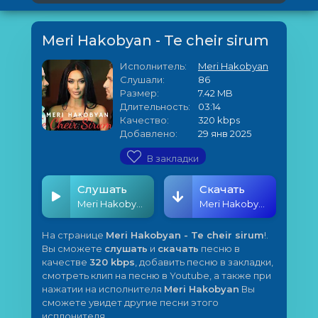
Meri Hakobyan - Te cheir sirum
Исполнитель:
Meri Hakobyan
Слушали:
86
Размер:
7.42 MB
Длительность:
03:14
Качество:
320 kbps
Добавлено:
29 янв 2025
В закладки
Слушать
Скачать
Meri Hakobyan - Te cheir sirum
Meri Hakobyan - Te cheir sirum
На странице
Meri Hakobyan - Te cheir sirum
!.
Вы сможете
слушать
и
скачать
песню в
качестве
320 kbps
, добавить песню в закладки,
смотреть клип на песню в Youtube, а также при
нажатии на исполнителя
Meri Hakobyan
Вы
сможете увидет другие песни этого
исплонителя.