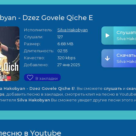
obyan - Dzez Govele Qiche E
Исполнитель:
Silva Hakobyan
Слушат
Слушали:
127
Размер:
6.68 MB
Длительность:
02:55
Скачать
Качество:
320 kbps
Добавлено:
27 янв 2025
В закладки
va Hakobyan - Dzez Govele Qiche E
!. Вы сможете
слушать
и
ска
ps
, добавить песню в закладки, смотреть клип на песню в Youtube
олнителя
Silva Hakobyan
Вы сможете увидет другие песни этого 
песню в Youtube