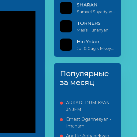
SHARAN
Samvel Sayadyan & Armenak Miribyan
TORNERS
Masis Hunanyan
Hin Ynker
Jor & Gagik Mkoyan
Популярные
за месяц
ARKADI DUMIKYAN -
JNJEM
Ernest Ogannesyan -
Imanam
Anette Aghabekyan -