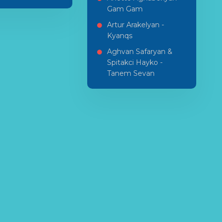
Gam Gam
Artur Arakelyan -
Kyanqs
Aghvan Safaryan &
Spitakci Hayko -
Tanem Sevan