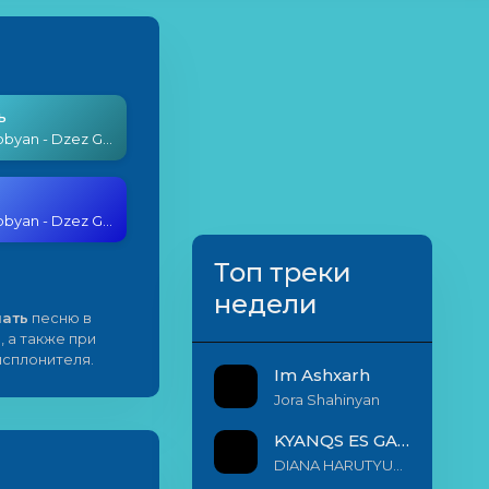
ь
Silva Hakobyan - Dzez Govele Qiche E
Silva Hakobyan - Dzez Govele Qiche E
Топ треки
недели
чать
песню в
, а также при
исплонителя.
Im Ashxarh
Jora Shahinyan
KYANQS ES GALIS EM
DIANA HARUTYUNYAN & ARSHAK BERNECYAN