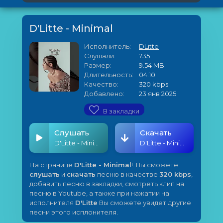
D'Litte - Minimal
Исполнитель:
DLitte
Слушали:
735
Размер:
9.54 MB
Длительность:
04:10
Качество:
320 kbps
Добавлено:
23 янв 2025
В закладки
Слушать
Скачать
D'Litte - Minimal
D'Litte - Minimal
На странице
D'Litte - Minimal
!. Вы сможете
слушать
и
скачать
песню в качестве
320 kbps
,
добавить песню в закладки, смотреть клип на
песню в Youtube, а также при нажатии на
исполнителя
D'Litte
Вы сможете увидет другие
песни этого исплонителя.