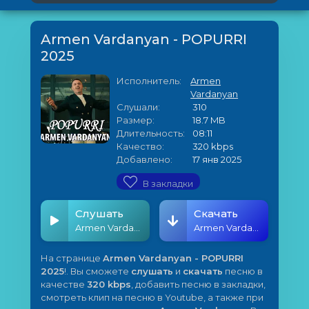
Armen Vardanyan - POPURRI
2025
Исполнитель:
Armen
Vardanyan
Слушали:
310
Размер:
18.7 MB
Длительность:
08:11
Качество:
320 kbps
Добавлено:
17 янв 2025
В закладки
Слушать
Скачать
Armen Vardanyan - POPURRI 2025
Armen Vardanyan - POPURRI 2025
На странице
Armen Vardanyan - POPURRI
2025
!. Вы сможете
слушать
и
скачать
песню в
качестве
320 kbps
, добавить песню в закладки,
смотреть клип на песню в Youtube, а также при