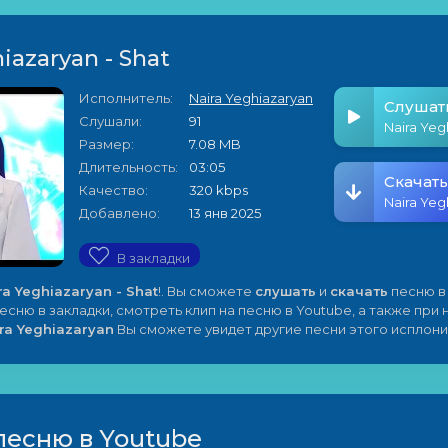
iazaryan - Shat
Исполнитель:
Naira Yeghiazaryan
Слушат
Слушали:
91
Naira Yeg
Размер:
7.08 MB
Длительность:
03:05
Скачать
Качество:
320 kbps
Naira Yeg
Добавлено:
13 янв 2025
В закладки
ra Yeghiazaryan - Shat
!. Вы сможете
слушать
и
скачать
песню в
песню в закладки, смотреть клип на песню в Youtube, а также при
ra Yeghiazaryan
Вы сможете увидет другие песни этого исплони
песню в Youtube