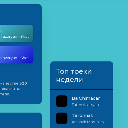
ь
hiazaryan - Shat
hiazaryan - Shat
Топ треки
недели
 качестве
320
 нажатии на
теля.
Ba Chimacar
Tatev Asatryan
Tarorinak
Arshavir Martirosyan