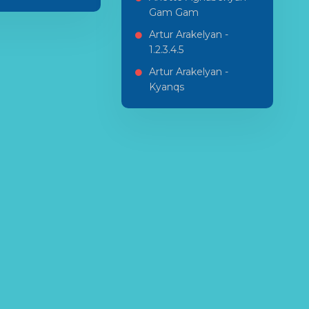
Gam Gam
Artur Arakelyan -
1.2.3.4.5
Artur Arakelyan -
Kyanqs