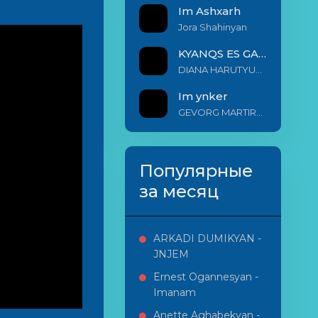
Im Ashxarh
Jora Shahinyan
KYANQS ES GALIS EM
DIANA HARUTYUNYAN & ARSHAK BERNECYAN
Im ynker
GEVORG MARTIROSYAN
Популярные
за месяц
ARKADI DUMIKYAN -
JNJEM
Ernest Ogannesyan -
Imanam
Anette Aghabekyan -