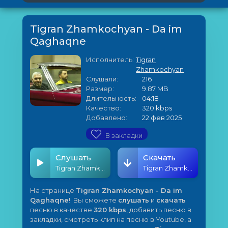
Tigran Zhamkochyan - Da im
Qaghaqne
Исполнитель:
Tigran
Zhamkochyan
Слушали:
216
Размер:
9.87 MB
Длительность:
04:18
Качество:
320 kbps
Добавлено:
22 фев 2025
В закладки
Слушать
Скачать
Tigran Zhamkochyan - Da im Qaghaqne
Tigran Zhamkochyan - Da im Qaghaqne
На странице
Tigran Zhamkochyan - Da im
Qaghaqne
!. Вы сможете
слушать
и
скачать
песню в качестве
320 kbps
, добавить песню в
закладки, смотреть клип на песню в Youtube, а