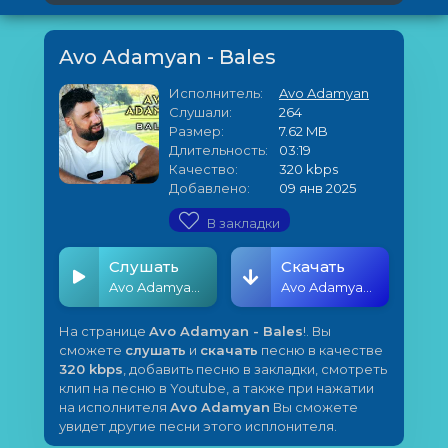
Avo Adamyan - Bales
Исполнитель:
Avo Adamyan
Слушали:
264
Размер:
7.62 MB
Длительность:
03:19
Качество:
320 kbps
Добавлено:
09 янв 2025
В закладки
Слушать
Скачать
Avo Adamyan - Bales
Avo Adamyan - Bales
На странице
Avo Adamyan - Bales
!. Вы
сможете
слушать
и
скачать
песню в качестве
320 kbps
, добавить песню в закладки, смотреть
клип на песню в Youtube, а также при нажатии
на исполнителя
Avo Adamyan
Вы сможете
увидет другие песни этого исплонителя.