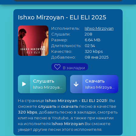
Ishxo Mirzoyan - ELI ELI 2025
Исполнитель:
Ishxo Mirzoyan
Слушали:
208
Размер:
6.64 MB
Длительность:
02:54
Качество:
320 kbps
Добавлено:
08 янв 2025
В закладки
Слушать
Скачать
Ishxo Mirzoyan - ELI ELI 2025
Ishxo Mirzoyan - ELI ELI 2025
На странице
Ishxo Mirzoyan - ELI ELI 2025
!. Вы
сможете
слушать
и
скачать
песню в качестве
320 kbps
, добавить песню в закладки, смотреть
клип на песню в Youtube, а также при нажатии
на исполнителя
Ishxo Mirzoyan
Вы сможете
увидет другие песни этого исплонителя.