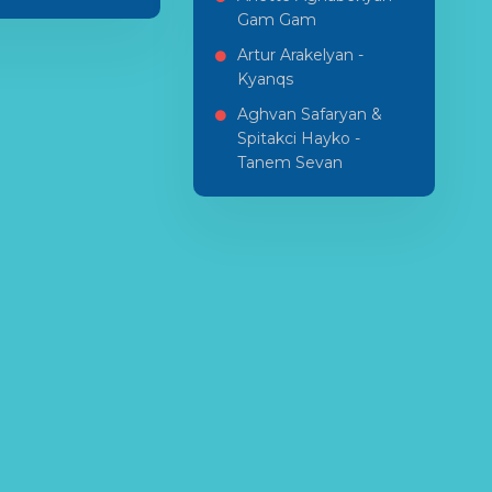
Gam Gam
Artur Arakelyan -
Kyanqs
Aghvan Safaryan &
Spitakci Hayko -
Tanem Sevan