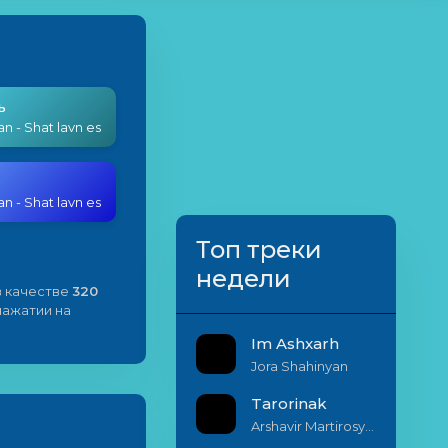
ь
an - Shat lavn es
an - Shat lavn es
Топ треки
недели
 качестве
320
 нажатии на
Im Ashxarh
Jora Shahinyan
Tarorinak
Arshavir Martirosyan