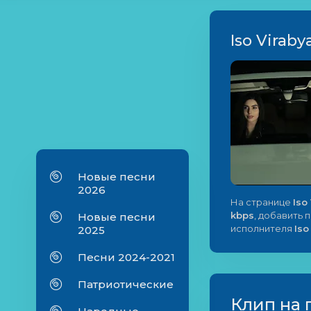
Iso Viraby
Новые песни
2026
На странице
Iso
kbps
, добавить 
Новые песни
исполнителя
Iso
2025
Песни 2024-2021
Патриотические
Клип на 