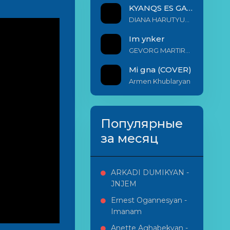
KYANQS ES GALIS EM
DIANA HARUTYUNYAN & ARSHAK BERNECYAN
Im ynker
GEVORG MARTIROSYAN
Mi gna (COVER)
Armen Khublaryan
Популярные
за месяц
ARKADI DUMIKYAN -
JNJEM
Ernest Ogannesyan -
Imanam
Anette Aghabekyan -