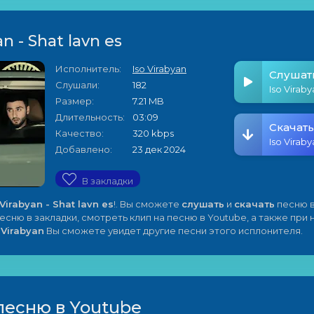
an - Shat lavn es
Исполнитель:
Iso Virabyan
Слушат
Слушали:
182
Iso Viraby
Размер:
7.21 MB
Длительность:
03:09
Скачать
Качество:
320 kbps
Iso Viraby
Добавлено:
23 дек 2024
В закладки
 Virabyan - Shat lavn es
!. Вы сможете
слушать
и
скачать
песню в
песню в закладки, смотреть клип на песню в Youtube, а также при
 Virabyan
Вы сможете увидет другие песни этого исплонителя.
песню в Youtube