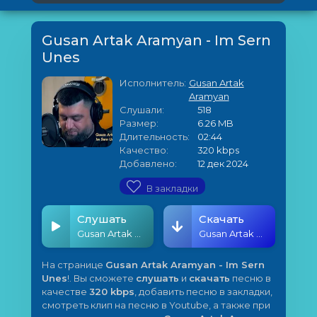
Gusan Artak Aramyan - Im Sern
Unes
Исполнитель:
Gusan Artak
Aramyan
Слушали:
518
Размер:
6.26 MB
Длительность:
02:44
Качество:
320 kbps
Добавлено:
12 дек 2024
В закладки
Слушать
Скачать
Gusan Artak Aramyan - Im Sern Unes
Gusan Artak Aramyan - Im Sern Unes
На странице
Gusan Artak Aramyan - Im Sern
Unes
!. Вы сможете
слушать
и
скачать
песню в
качестве
320 kbps
, добавить песню в закладки,
смотреть клип на песню в Youtube, а также при