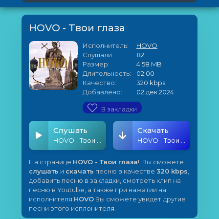
HOVO - Твои глаза
Исполнитель:
HOVO
Слушали:
82
Размер:
4.58 MB
Длительность:
02:00
Качество:
320 kbps
Добавлено:
02 дек 2024
В закладки
Слушать
Скачать
HOVO - Твои глаза
HOVO - Твои глаза
На странице
HOVO - Твои глаза
!. Вы сможете
слушать
и
скачать
песню в качестве
320 kbps
,
добавить песню в закладки, смотреть клип на
песню в Youtube, а также при нажатии на
исполнителя
HOVO
Вы сможете увидет другие
песни этого исплонителя.