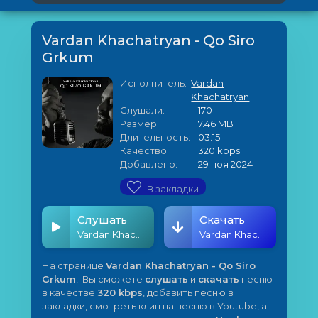
Vardan Khachatryan - Qo Siro
Grkum
Исполнитель:
Vardan
Khachatryan
Слушали:
170
Размер:
7.46 MB
Длительность:
03:15
Качество:
320 kbps
Добавлено:
29 ноя 2024
В закладки
Слушать
Скачать
Vardan Khachatryan - Qo Siro Grkum
Vardan Khachatryan - Qo Siro Grkum
На странице
Vardan Khachatryan - Qo Siro
Grkum
!. Вы сможете
слушать
и
скачать
песню
в качестве
320 kbps
, добавить песню в
закладки, смотреть клип на песню в Youtube, а