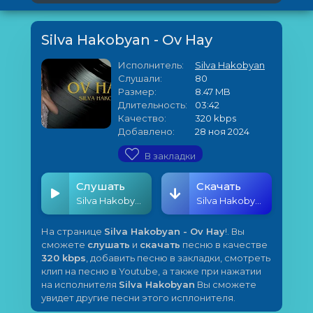
Silva Hakobyan - Ov Hay
Исполнитель:
Silva Hakobyan
Слушали:
80
Размер:
8.47 MB
Длительность:
03:42
Качество:
320 kbps
Добавлено:
28 ноя 2024
В закладки
Слушать
Скачать
Silva Hakobyan - Ov Hay
Silva Hakobyan - Ov Hay
На странице
Silva Hakobyan - Ov Hay
!. Вы
сможете
слушать
и
скачать
песню в качестве
320 kbps
, добавить песню в закладки, смотреть
клип на песню в Youtube, а также при нажатии
на исполнителя
Silva Hakobyan
Вы сможете
увидет другие песни этого исплонителя.