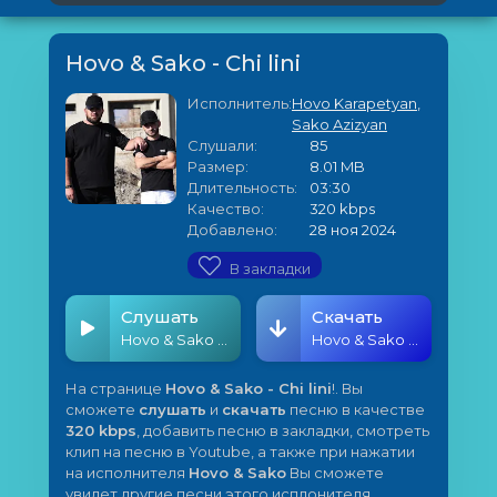
Hovo & Sako - Chi lini
Исполнитель:
Hovo Karapetyan
,
Sako Azizyan
Слушали:
85
Размер:
8.01 MB
Длительность:
03:30
Качество:
320 kbps
Добавлено:
28 ноя 2024
В закладки
Слушать
Скачать
Hovo & Sako - Chi lini
Hovo & Sako - Chi lini
На странице
Hovo & Sako - Chi lini
!. Вы
сможете
слушать
и
скачать
песню в качестве
320 kbps
, добавить песню в закладки, смотреть
клип на песню в Youtube, а также при нажатии
на исполнителя
Hovo & Sako
Вы сможете
увидет другие песни этого исплонителя.