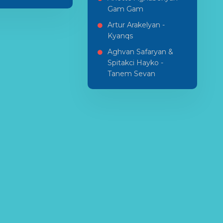
Gam Gam
Artur Arakelyan -
Kyanqs
Aghvan Safaryan &
Spitakci Hayko -
Tanem Sevan