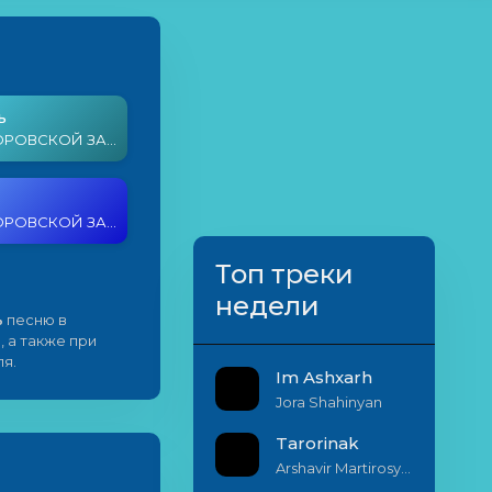
ь
AKSA - ВОРОВСКОЙ ЗАКОН (cover)
AKSA - ВОРОВСКОЙ ЗАКОН (cover)
Топ треки
недели
ь
песню в
, а также при
я.
Im Ashxarh
Jora Shahinyan
Tarorinak
Arshavir Martirosyan