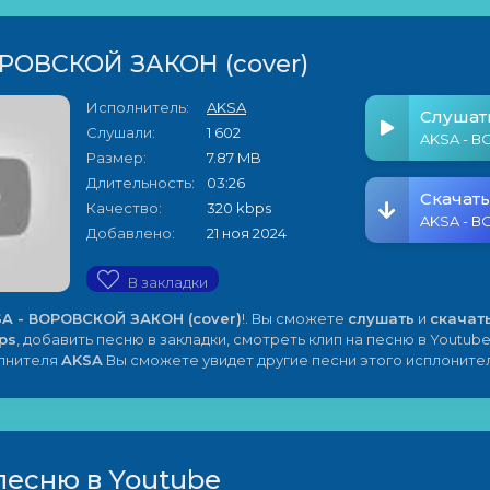
ОРОВСКОЙ ЗАКОН (cover)
Исполнитель:
AKSA
Слушат
Слушали:
1 602
Размер:
7.87 MB
Длительность:
03:26
Скачать
Качество:
320 kbps
Добавлено:
21 ноя 2024
В закладки
A - ВОРОВСКОЙ ЗАКОН (cover)
!. Вы сможете
слушать
и
скачат
ps
, добавить песню в закладки, смотреть клип на песню в Youtube
олнителя
AKSA
Вы сможете увидет другие песни этого исплонител
песню в Youtube