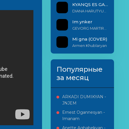
KYANQS ES GALIS EM
DIANA HARUTYUNYAN & ARSHAK BERNECYAN
Im ynker
GEVORG MARTIROSYAN
Mi gna (COVER)
Armen Khublaryan
Популярные
за месяц
ARKADI DUMIKYAN -
JNJEM
Ernest Ogannesyan -
Imanam
Anette Aghabekyan -