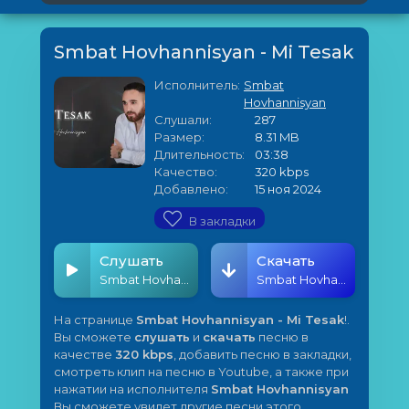
Smbat Hovhannisyan - Mi Tesak
Исполнитель:
Smbat
Hovhannisyan
Слушали:
287
Размер:
8.31 MB
Длительность:
03:38
Качество:
320 kbps
Добавлено:
15 ноя 2024
В закладки
Слушать
Скачать
Smbat Hovhannisyan - Mi Tesak
Smbat Hovhannisyan - Mi Tesak
На странице
Smbat Hovhannisyan - Mi Tesak
!.
Вы сможете
слушать
и
скачать
песню в
качестве
320 kbps
, добавить песню в закладки,
смотреть клип на песню в Youtube, а также при
нажатии на исполнителя
Smbat Hovhannisyan
Вы сможете увидет другие песни этого