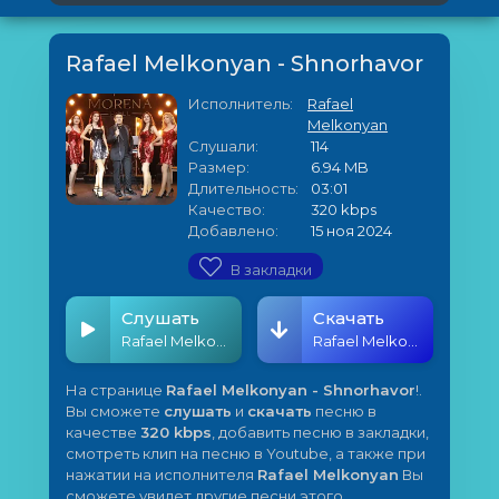
Rafael Melkonyan - Shnorhavor
Исполнитель:
Rafael
Melkonyan
Слушали:
114
Размер:
6.94 MB
Длительность:
03:01
Качество:
320 kbps
Добавлено:
15 ноя 2024
В закладки
Слушать
Скачать
Rafael Melkonyan - Shnorhavor
Rafael Melkonyan - Shnorhavor
На странице
Rafael Melkonyan - Shnorhavor
!.
Вы сможете
слушать
и
скачать
песню в
качестве
320 kbps
, добавить песню в закладки,
смотреть клип на песню в Youtube, а также при
нажатии на исполнителя
Rafael Melkonyan
Вы
сможете увидет другие песни этого