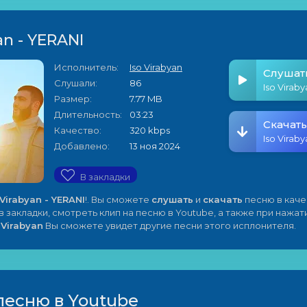
an - YERANI
Исполнитель:
Iso Virabyan
Слушат
Слушали:
86
Iso Virab
Размер:
7.77 MB
Длительность:
03:23
Скачать
Качество:
320 kbps
Iso Virab
Добавлено:
13 ноя 2024
В закладки
 Virabyan - YERANI
!. Вы сможете
слушать
и
скачать
песню в кач
 закладки, смотреть клип на песню в Youtube, а также при нажат
 Virabyan
Вы сможете увидет другие песни этого исплонителя.
песню в Youtube