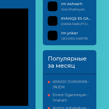
Im Ashxarh
Jora Shahinyan
KYANQS ES GALIS EM
DIANA HARUTYUNYAN & ARSHAK BERNECYAN
Im ynker
GEVORG MARTIROSYAN
Популярные
за месяц
ARKADI DUMIKYAN -
JNJEM
Ernest Ogannesyan -
Imanam
Anette Aghabekyan -