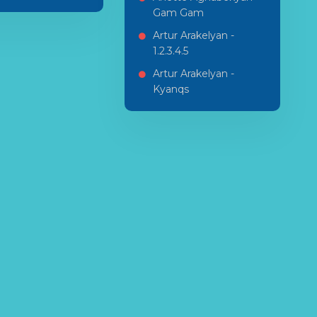
Gam Gam
Artur Arakelyan -
1.2.3.4.5
Artur Arakelyan -
Kyanqs