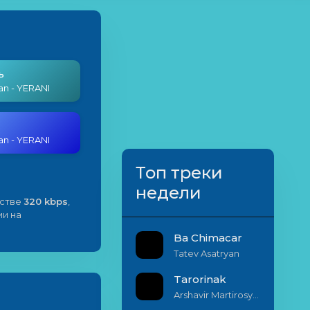
ь
yan - YERANI
yan - YERANI
Топ треки
недели
естве
320 kbps
,
ии на
Ba Chimacar
Tatev Asatryan
Tarorinak
Arshavir Martirosyan