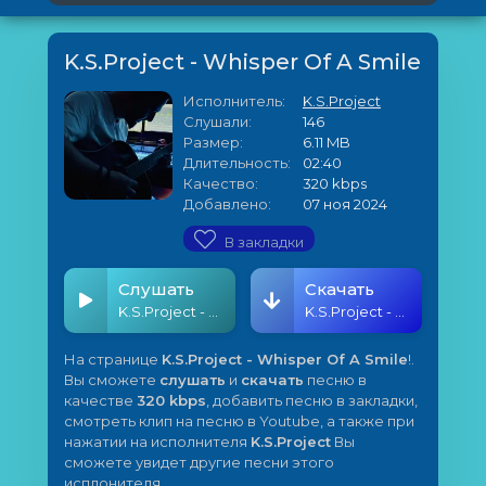
K.S.Project - Whisper Of A Smile
Исполнитель:
K.S.Project
Слушали:
146
Размер:
6.11 MB
Длительность:
02:40
Качество:
320 kbps
Добавлено:
07 ноя 2024
В закладки
Слушать
Скачать
K.S.Project - Whisper Of A Smile
K.S.Project - Whisper Of A Smile
На странице
K.S.Project - Whisper Of A Smile
!.
Вы сможете
слушать
и
скачать
песню в
качестве
320 kbps
, добавить песню в закладки,
смотреть клип на песню в Youtube, а также при
нажатии на исполнителя
K.S.Project
Вы
сможете увидет другие песни этого
исплонителя.