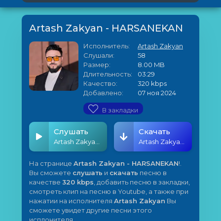
Artash Zakyan - HARSANEKAN
Исполнитель:
Artash Zakyan
Слушали:
58
Размер:
8.00 MB
Длительность:
03:29
Качество:
320 kbps
Добавлено:
07 ноя 2024
В закладки
Слушать
Скачать
Artash Zakyan - HARSANEKAN
Artash Zakyan - HARSANEKAN
На странице
Artash Zakyan - HARSANEKAN
!.
Вы сможете
слушать
и
скачать
песню в
качестве
320 kbps
, добавить песню в закладки,
смотреть клип на песню в Youtube, а также при
нажатии на исполнителя
Artash Zakyan
Вы
сможете увидет другие песни этого
исплонителя.