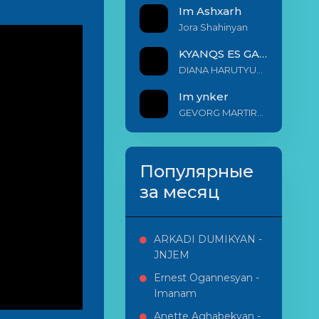
Im Ashxarh
Jora Shahinyan
KYANQS ES GALIS EM
DIANA HARUTYUNYAN & ARSHAK BERNECYAN
Im ynker
GEVORG MARTIROSYAN
Популярные
за месяц
ARKADI DUMIKYAN -
JNJEM
Ernest Ogannesyan -
Imanam
Anette Aghabekyan -