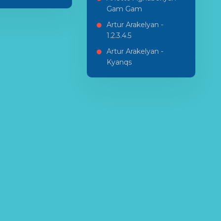
Gam Gam
Artur Arakelyan -
1.2.3.4.5
Artur Arakelyan -
Kyanqs