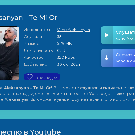
sanyan - Te Mi Or
Исполнитель:
Vahe Aleksanyan
Слушат
Слушали:
58
Размер:
5.79 MB
Длительность:
02:31
Скачать
Качество:
320 kbps
Добавлено:
30 окт 2024
В закладки
e Aleksanyan - Te Mi Or
!. Вы сможете
слушать
и
скачать
песню 
песню в закладки, смотреть клип на песню в Youtube, а также при
he Aleksanyan
Вы сможете увидет другие песни этого исплоните
песню в Youtube