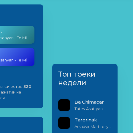
ь
Vahe Aleksanyan - Te Mi Or
Vahe Aleksanyan - Te Mi Or
Топ треки
недели
в качестве
320
 нажатии на
ля.
Ba Chimacar
Tatev Asatryan
Tarorinak
Arshavir Martirosyan