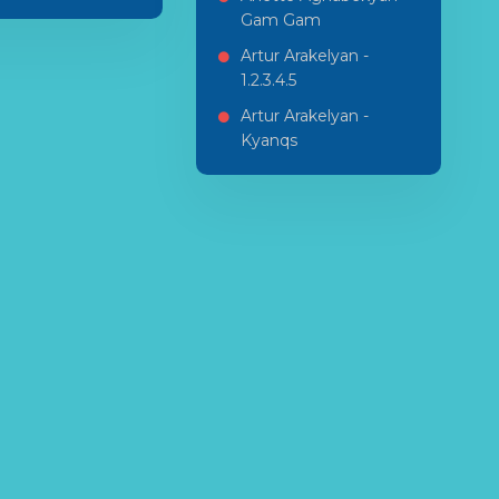
Gam Gam
Artur Arakelyan -
1.2.3.4.5
Artur Arakelyan -
Kyanqs