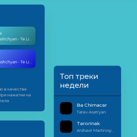
ь
Diana Ghushchyan - Te Liner
Diana Ghushchyan - Te Liner
Топ треки
недели
ю в качестве
 при нажатии на
теля.
Ba Chimacar
Tatev Asatryan
Tarorinak
Arshavir Martirosyan