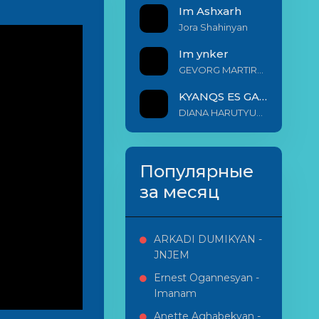
Im Ashxarh
Jora Shahinyan
Im ynker
GEVORG MARTIROSYAN
KYANQS ES GALIS EM
DIANA HARUTYUNYAN & ARSHAK BERNECYAN
Популярные
за месяц
ARKADI DUMIKYAN -
JNJEM
Ernest Ogannesyan -
Imanam
Anette Aghabekyan -