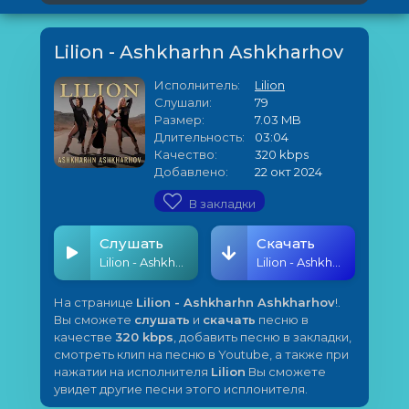
Lilion - Ashkharhn Ashkharhov
Исполнитель:
Lilion
Слушали:
79
Размер:
7.03 MB
Длительность:
03:04
Качество:
320 kbps
Добавлено:
22 окт 2024
В закладки
Слушать
Скачать
Lilion - Ashkharhn Ashkharhov
Lilion - Ashkharhn Ashkharhov
На странице
Lilion - Ashkharhn Ashkharhov
!.
Вы сможете
слушать
и
скачать
песню в
качестве
320 kbps
, добавить песню в закладки,
смотреть клип на песню в Youtube, а также при
нажатии на исполнителя
Lilion
Вы сможете
увидет другие песни этого исплонителя.