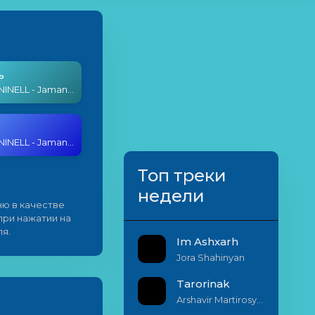
ь
Gharib ft. NINELL - Jamanak@
Gharib ft. NINELL - Jamanak@
Топ треки
недели
ю в качестве
 при нажатии на
я.
Im Ashxarh
Jora Shahinyan
Tarorinak
Arshavir Martirosyan