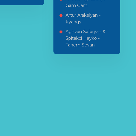
Gam Gam
Artur Arakelyan -
Kyanqs
Aghvan Safaryan &
Spitakci Hayko -
Tanem Sevan