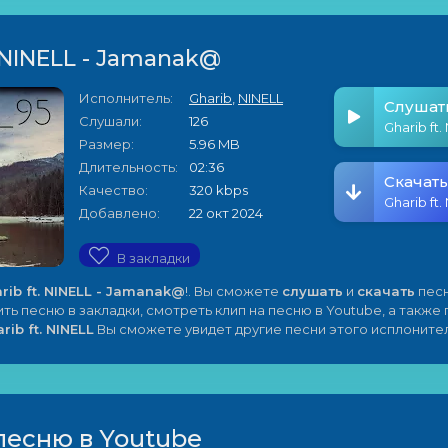
. NINELL - Jamanak@
Исполнитель:
Gharib
,
NINELL
Слушат
Слушали:
126
Размер:
5.96 MB
Длительность:
02:36
Скачать
Качество:
320 kbps
Добавлено:
22 окт 2024
В закладки
rib ft. NINELL - Jamanak@
!. Вы сможете
слушать
и
скачать
песн
ить песню в закладки, смотреть клип на песню в Youtube, а также
rib ft. NINELL
Вы сможете увидет другие песни этого исплонител
песню в Youtube