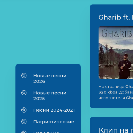
Gharib ft
Новые песни
2026
На странице
Gha
320 kbps
, добав
Новые песни
исполнителя
Gha
2025
Песни 2024-2021
Патриотические
Клип на 