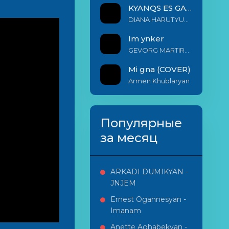
KYANQS ES GALIS EM
DIANA HARUTYUNYAN & ARSHAK BERNECYAN
Im ynker
GEVORG MARTIROSYAN
Mi gna (COVER)
Armen Khublaryan
Популярные
за месяц
ARKADI DUMIKYAN -
JNJEM
Ernest Ogannesyan -
Imanam
Anette Aghabekyan -