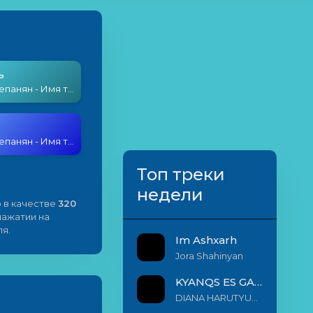
ь
Артур Степанян - Имя твоё
Артур Степанян - Имя твоё
Топ треки
недели
 в качестве
320
 нажатии на
я.
Im Ashxarh
Jora Shahinyan
KYANQS ES GALIS EM
DIANA HARUTYUNYAN & ARSHAK BERNECYAN