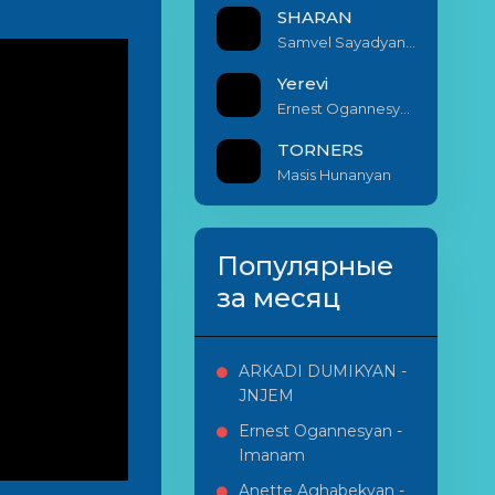
SHARAN
Samvel Sayadyan & Armenak Miribyan
Yerevi
Ernest Ogannesyan ft. Sona Kurkdjian
TORNERS
Masis Hunanyan
Популярные
за месяц
ARKADI DUMIKYAN -
JNJEM
Ernest Ogannesyan -
Imanam
Anette Aghabekyan -