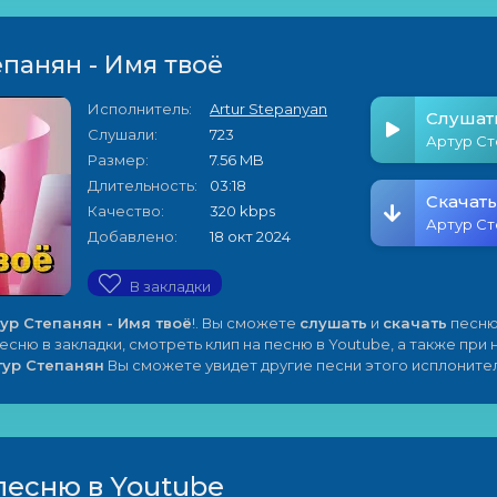
панян - Имя твоё
Исполнитель:
Artur Stepanyan
Слушат
Слушали:
723
Размер:
7.56 MB
Длительность:
03:18
Скачать
Качество:
320 kbps
Добавлено:
18 окт 2024
В закладки
ур Степанян - Имя твоё
!. Вы сможете
слушать
и
скачать
песню
песню в закладки, смотреть клип на песню в Youtube, а также при
тур Степанян
Вы сможете увидет другие песни этого исплонител
песню в Youtube