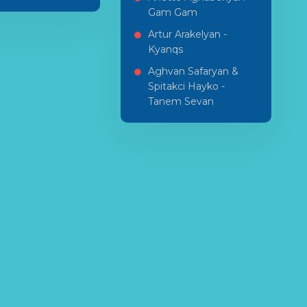
Gam Gam
Artur Arakelyan -
Kyanqs
Aghvan Safaryan &
Spitakci Hayko -
Tanem Sevan