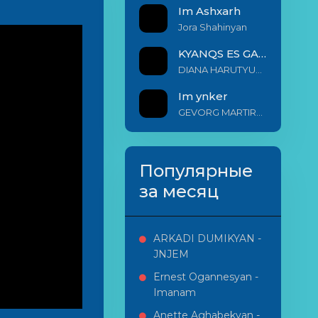
Im Ashxarh
Jora Shahinyan
KYANQS ES GALIS EM
DIANA HARUTYUNYAN & ARSHAK BERNECYAN
Im ynker
GEVORG MARTIROSYAN
Популярные
за месяц
ARKADI DUMIKYAN -
JNJEM
Ernest Ogannesyan -
Imanam
Anette Aghabekyan -