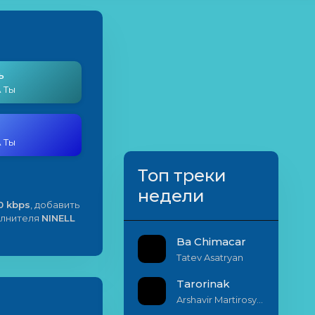
ь
А Ты
А Ты
Топ треки
недели
0 kbps
, добавить
полнителя
NINELL
Ba Chimacar
Tatev Asatryan
Tarorinak
Arshavir Martirosyan