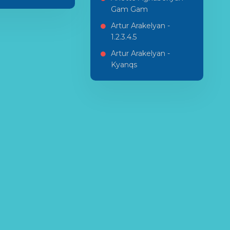
Gam Gam
Artur Arakelyan -
1.2.3.4.5
Artur Arakelyan -
Kyanqs