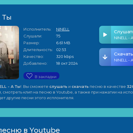
А Ты
Исполнитель:
NINELL
Слушат
Слушали:
75
NINELL - 
Размер:
6.61 MB
Длительность:
02:53
Скачать
Качество:
320 kbps
NINELL - 
Добавлено:
18 окт 2024
В закладки
ELL - А Ты
!. Вы сможете
слушать
и
скачать
песню в качестве
32
, смотреть клип на песню в Youtube, а также при нажатии на ис
ет другие песни этого исплонителя.
песню в Youtube