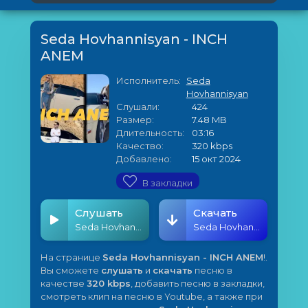
Seda Hovhannisyan - INCH
ANEM
Исполнитель:
Seda
Hovhannisyan
Слушали:
424
Размер:
7.48 MB
Длительность:
03:16
Качество:
320 kbps
Добавлено:
15 окт 2024
В закладки
Слушать
Скачать
Seda Hovhannisyan - INCH ANEM
Seda Hovhannisyan - INCH ANEM
На странице
Seda Hovhannisyan - INCH ANEM
!.
Вы сможете
слушать
и
скачать
песню в
качестве
320 kbps
, добавить песню в закладки,
смотреть клип на песню в Youtube, а также при