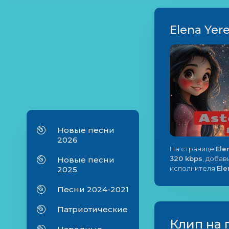
Elena Yere
Новые песни
2026
На странице
Ele
320 kbps
, добав
Новые песни
исполнителя
Ele
2025
Песни 2024-2021
Патриотические
Клип на 