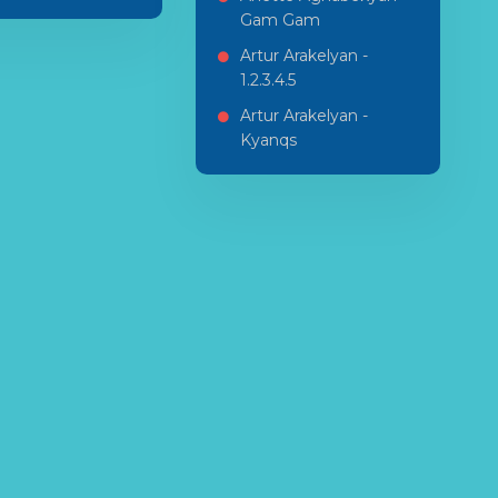
Gam Gam
Artur Arakelyan -
1.2.3.4.5
Artur Arakelyan -
Kyanqs