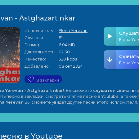
van - Astghazart nkar
Исполнитель:
Elena Yerevan
Слушат
Слушали:
81
Размер:
6.04 MB
Длительность:
02:38
Скачать
Качество:
320 kbps
Добавлено:
08 окт 2024
В закладки
na Yerevan - Astghazart nkar
!. Вы сможете
слушать
и
скачать
п
ить песню в закладки, смотреть клип на песню в Youtube, а также
na Yerevan
Вы сможете увидет другие песни этого исплонителя.
песню в Youtube