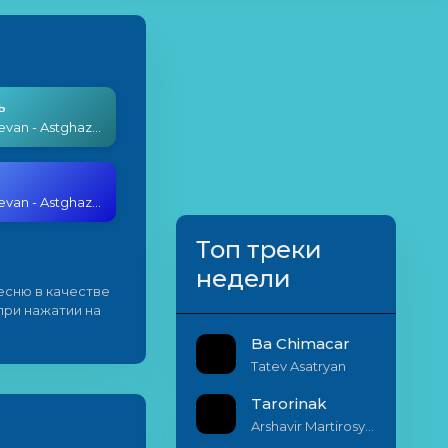
ь
Elena Yerevan - Astghazart nkar
Elena Yerevan - Astghazart nkar
Топ треки
недели
есню в качестве
 при нажатии на
Ba Chimacar
Tatev Asatryan
Tarorinak
Arshavir Martirosyan