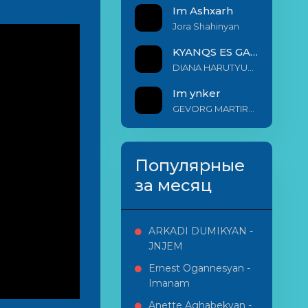
Im Ashxarh
Jora Shahinyan
KYANQS ES GALIS EM
DIANA HARUTYUNYAN & ARSHAK BERNECYAN
Im ynker
GEVORG MARTIROSYAN
Популярные
за месяц
ARKADI DUMIKYAN -
JNJEM
Ernest Ogannesyan -
Imanam
Anette Aghabekyan -