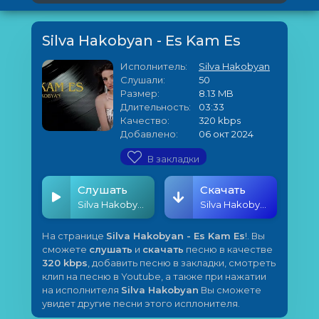
Silva Hakobyan - Es Kam Es
Исполнитель:
Silva Hakobyan
Слушали:
50
Размер:
8.13 MB
Длительность:
03:33
Качество:
320 kbps
Добавлено:
06 окт 2024
В закладки
Слушать
Скачать
Silva Hakobyan - Es Kam Es
Silva Hakobyan - Es Kam Es
На странице
Silva Hakobyan - Es Kam Es
!. Вы
сможете
слушать
и
скачать
песню в качестве
320 kbps
, добавить песню в закладки, смотреть
клип на песню в Youtube, а также при нажатии
на исполнителя
Silva Hakobyan
Вы сможете
увидет другие песни этого исплонителя.