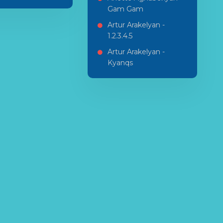
Gam Gam
Artur Arakelyan -
1.2.3.4.5
Artur Arakelyan -
Kyanqs