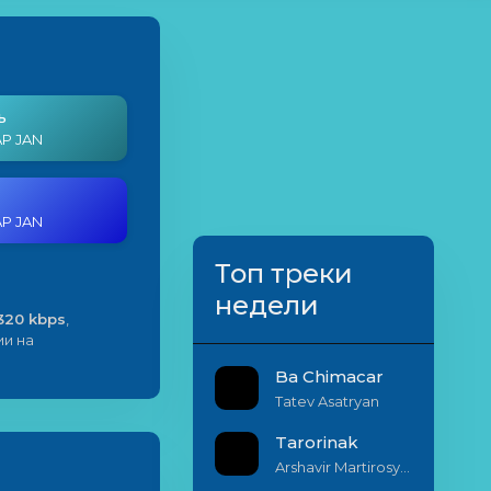
ь
AP JAN
AP JAN
Топ треки
недели
320 kbps
,
ии на
Ba Chimacar
Tatev Asatryan
Tarorinak
Arshavir Martirosyan