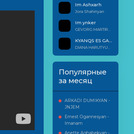
Im Ashxarh
Jora Shahinyan
Im ynker
GEVORG MARTIROSYAN
KYANQS ES GALIS EM
DIANA HARUTYUNYAN & ARSHAK BERNECYAN
Популярные
за месяц
ARKADI DUMIKYAN -
JNJEM
Ernest Ogannesyan -
Imanam
Anette Aghabekyan -