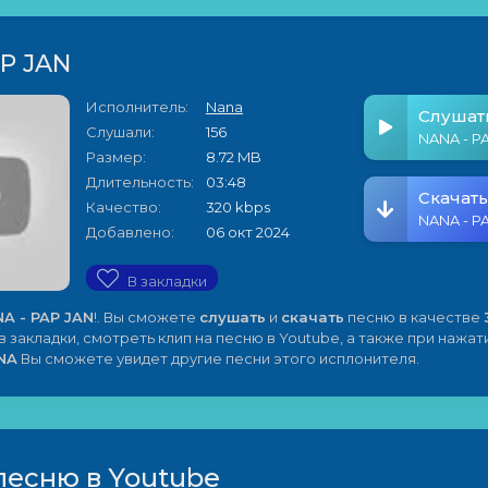
AP JAN
Исполнитель:
Nana
Слушат
Слушали:
156
NANA - P
Размер:
8.72 MB
Длительность:
03:48
Скачать
Качество:
320 kbps
NANA - P
Добавлено:
06 окт 2024
В закладки
A - PAP JAN
!. Вы сможете
слушать
и
скачать
песню в качестве
 закладки, смотреть клип на песню в Youtube, а также при нажат
NA
Вы сможете увидет другие песни этого исплонителя.
песню в Youtube