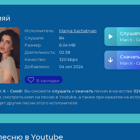
ияй
Исполнитель:
Mariya Xachatryan
Слушат
Слушали:
84
Mari X - 
Размер:
6.04 MB
Длительность:
02:38
Скачать
Качество:
320 kbps
Mari X - 
Добавлено:
04 окт 2024
В закладки
i X - Сияй
!. Вы сможете
слушать
и
скачать
песню в качестве
32
, смотреть клип на песню в Youtube, а также при нажатии на ис
ет другие песни этого исплонителя.
песню в Youtube