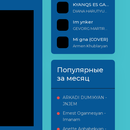
KYANQS ES GALIS EM
DIANA HARUTYUNYAN & ARSHAK BERNECYAN
Im ynker
GEVORG MARTIROSYAN
Mi gna (COVER)
Armen Khublaryan
Популярные
за месяц
ARKADI DUMIKYAN -
JNJEM
Ernest Ogannesyan -
Imanam
Anette Aghabekyan -