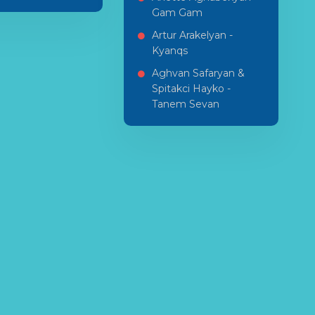
Gam Gam
Artur Arakelyan -
Kyanqs
Aghvan Safaryan &
Spitakci Hayko -
Tanem Sevan