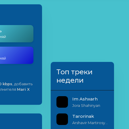
ь
Сияй
Сияй
Топ треки
недели
0 kbps
, добавить
полнителя
Mari X
Im Ashxarh
Jora Shahinyan
Tarorinak
Arshavir Martirosyan