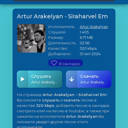
Artur Arakelyan - Siraharvel Em
Исполнитель:
Artur Arakelyan
Слушали:
1 405
Размер:
6.71 MB
Длительность:
02:56
Качество:
320 kbps
Добавлено:
01 окт 2024
В закладки
Слушать
Скачать
Artur Arakelyan - Siraharvel Em
Artur Arakelyan - Siraharvel Em
На странице
Artur Arakelyan - Siraharvel Em
!.
Вы сможете
слушать
и
скачать
песню в
качестве
320 kbps
, добавить песню в закладки,
смотреть клип на песню в Youtube, а также при
нажатии на исполнителя
Artur Arakelyan
Вы
сможете увидет другие песни этого
исплонителя.