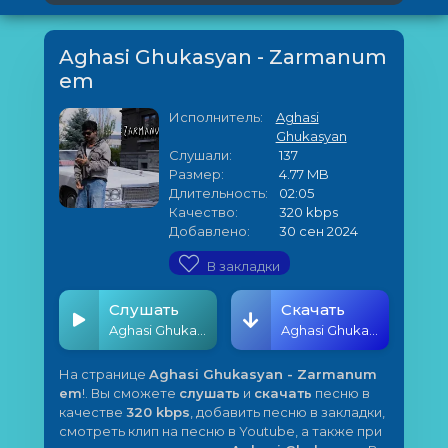
Aghasi Ghukasyan - Zarmanum
em
Исполнитель:
Aghasi
Ghukasyan
Слушали:
137
Размер:
4.77 MB
Длительность:
02:05
Качество:
320 kbps
Добавлено:
30 сен 2024
В закладки
Слушать
Скачать
Aghasi Ghukasyan - Zarmanum em
Aghasi Ghukasyan - Zarmanum em
На странице
Aghasi Ghukasyan - Zarmanum
em
!. Вы сможете
слушать
и
скачать
песню в
качестве
320 kbps
, добавить песню в закладки,
смотреть клип на песню в Youtube, а также при