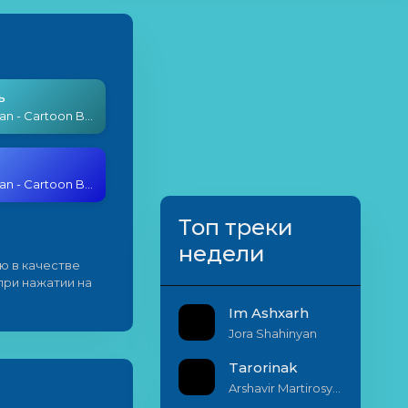
ь
Serj Tankian - Cartoon Buyer
Serj Tankian - Cartoon Buyer
Топ треки
недели
ю в качестве
 при нажатии на
Im Ashxarh
Jora Shahinyan
Tarorinak
Arshavir Martirosyan