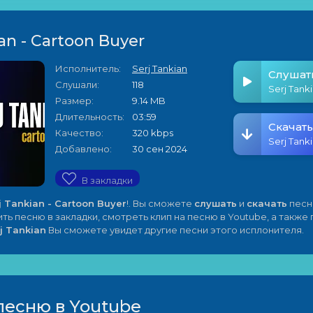
an - Cartoon Buyer
Исполнитель:
Serj Tankian
Слушат
Слушали:
118
Размер:
9.14 MB
Длительность:
03:59
Скачать
Качество:
320 kbps
Добавлено:
30 сен 2024
В закладки
j Tankian - Cartoon Buyer
!. Вы сможете
слушать
и
скачать
песн
ить песню в закладки, смотреть клип на песню в Youtube, а также
j Tankian
Вы сможете увидет другие песни этого исплонителя.
песню в Youtube