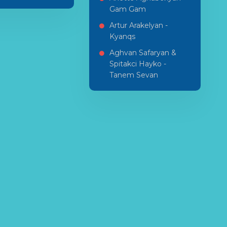
Gam Gam
Artur Arakelyan -
Kyanqs
Aghvan Safaryan &
Spitakci Hayko -
Tanem Sevan