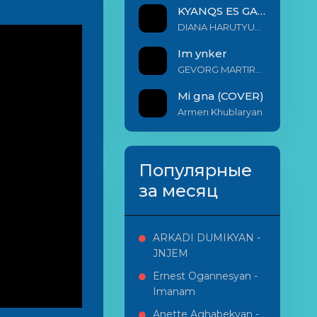
KYANQS ES GALIS EM
DIANA HARUTYUNYAN & ARSHAK BERNECYAN
Im ynker
GEVORG MARTIROSYAN
Mi gna (COVER)
Armen Khublaryan
Популярные
за месяц
ARKADI DUMIKYAN -
JNJEM
Ernest Ogannesyan -
Imanam
Anette Aghabekyan -