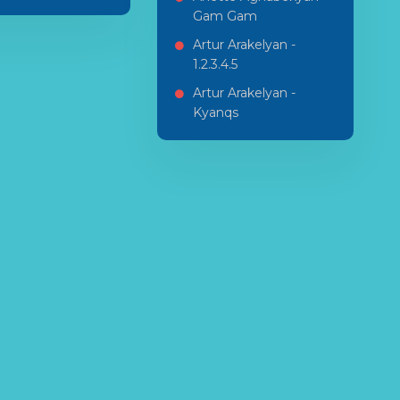
Gam Gam
Artur Arakelyan -
1.2.3.4.5
Artur Arakelyan -
Kyanqs