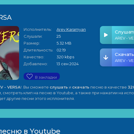
ERSA
Исполнитель:
Arev Karamyan
Слушат
Слушали:
25
AREV - V
Размер:
5.32 MB
Длительность:
02:19
Скачать
Качество:
320 kbps
AREV - V
Добавлено:
13 сен 2024
В закладки
V - VERSA
!. Вы сможете
слушать
и
скачать
песню в качестве
32
, смотреть клип на песню в Youtube, а также при нажатии на ис
ет другие песни этого исплонителя.
песню в Youtube