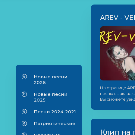
AREV - V
Новые песни
2026
На странице
ARE
песню в закладки
Новые песни
Вы сможете увид
2025
Песни 2024-2021
Патриотические
Клип на 