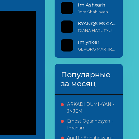
Im Ashxarh
Jora Shahinyan
KYANQS ES GALIS EM
DIANA HARUTYUNYAN & ARSHAK BERNECYAN
Im ynker
GEVORG MARTIROSYAN
Популярные
за месяц
ARKADI DUMIKYAN -
JNJEM
Ernest Ogannesyan -
Imanam
Anette Aghabekyan -