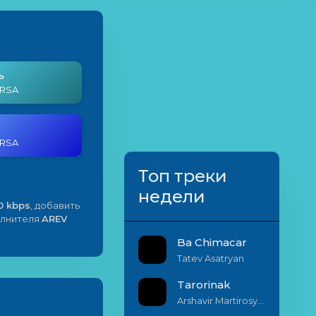
ь
ERSA
ERSA
Топ треки
недели
0 kbps
, добавить
полнителя
AREV
Ba Chimacar
Tatev Asatryan
Tarorinak
Arshavir Martirosyan