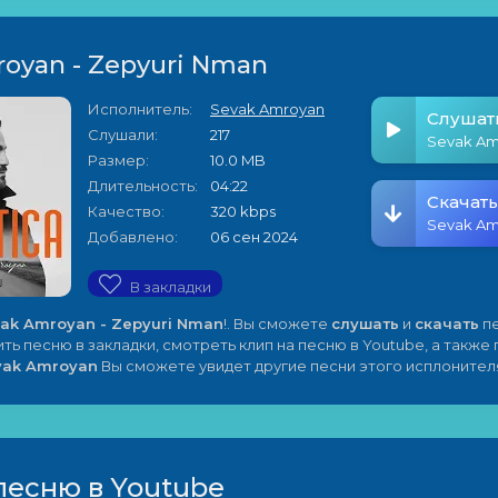
oyan - Zepyuri Nman
Исполнитель:
Sevak Amroyan
Слушат
Слушали:
217
Размер:
10.0 MB
Длительность:
04:22
Скачать
Качество:
320 kbps
Добавлено:
06 сен 2024
В закладки
ak Amroyan - Zepyuri Nman
!. Вы сможете
слушать
и
скачать
пе
ить песню в закладки, смотреть клип на песню в Youtube, а также
vak Amroyan
Вы сможете увидет другие песни этого исплонител
песню в Youtube