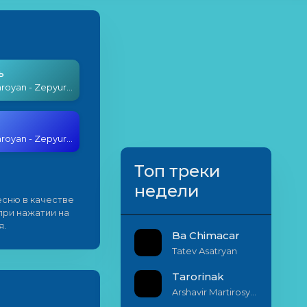
ь
Sevak Amroyan - Zepyuri Nman
Sevak Amroyan - Zepyuri Nman
Топ треки
недели
сню в качестве
 при нажатии на
я.
Ba Chimacar
Tatev Asatryan
Tarorinak
Arshavir Martirosyan