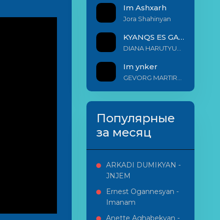
Im Ashxarh
Jora Shahinyan
KYANQS ES GALIS EM
DIANA HARUTYUNYAN & ARSHAK BERNECYAN
Im ynker
GEVORG MARTIROSYAN
Популярные
за месяц
ARKADI DUMIKYAN -
JNJEM
Ernest Ogannesyan -
Imanam
Anette Aghabekyan -