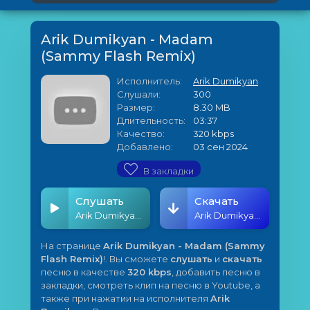
Arik Dumikyan - Madam
(Sammy Flash Remix)
Исполнитель:
Arik Dumikyan
Слушали:
300
Размер:
8.30 MB
Длительность:
03:37
Качество:
320 kbps
Добавлено:
03 сен 2024
В закладки
Слушать
Скачать
Arik Dumikyan - Madam (Sammy Flash Remix)
Arik Dumikyan - Madam (Sammy Flash Remix)
На странице
Arik Dumikyan - Madam (Sammy
Flash Remix)
!. Вы сможете
слушать
и
скачать
песню в качестве
320 kbps
, добавить песню в
закладки, смотреть клип на песню в Youtube, а
также при нажатии на исполнителя
Arik