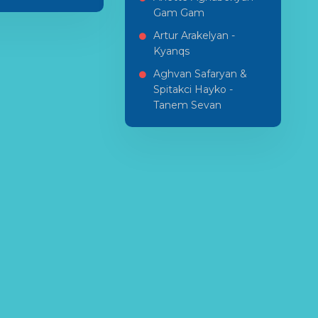
Gam Gam
Artur Arakelyan -
Kyanqs
Aghvan Safaryan &
Spitakci Hayko -
Tanem Sevan