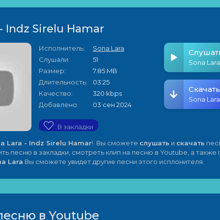
- Indz Sirelu Hamar
Исполнитель:
Sona Lara
Слушат
Слушали:
51
Размер:
7.85 MB
Длительность:
03:25
Скачать
Качество:
320 kbps
Добавлено:
03 сен 2024
В закладки
a Lara - Indz Sirelu Hamar
!. Вы сможете
слушать
и
скачать
пес
ить песню в закладки, смотреть клип на песню в Youtube, а также
a Lara
Вы сможете увидет другие песни этого исплонителя.
песню в Youtube