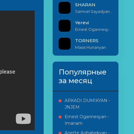
SHARAN
Samvel Sayadyan & Armenak Miribyan
Yerevi
Ernest Ogannesyan ft. Sona Kurkdjian
TORNERS
Masis Hunanyan
Популярные
за месяц
ARKADI DUMIKYAN -
JNJEM
Ernest Ogannesyan -
Imanam
Anette Aghabekyan -