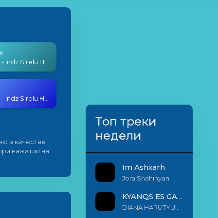
ь
Sona Lara - Indz Sirelu Hamar
Sona Lara - Indz Sirelu Hamar
Топ треки
недели
ню в качестве
 при нажатии на
Im Ashxarh
Jora Shahinyan
KYANQS ES GALIS EM
DIANA HARUTYUNYAN & ARSHAK BERNECYAN