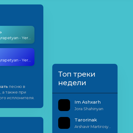
ь
Nshan Hayrapetyan - Yerevanci Aghjik
Nshan Hayrapetyan - Yerevanci Aghjik
Топ треки
недели
чать
песню в
, а также при
ого исплонителя.
Im Ashxarh
Jora Shahinyan
Tarorinak
Arshavir Martirosyan