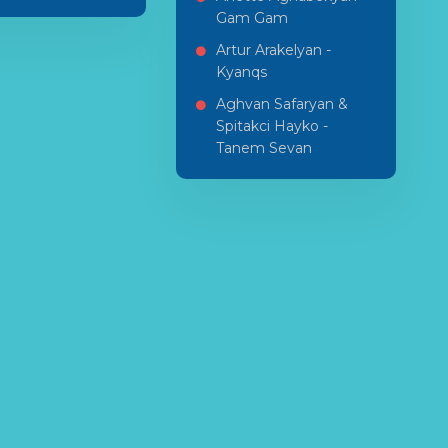
Gam Gam
Artur Arakelyan -
Kyanqs
Aghvan Safaryan &
Spitakci Hayko -
Tanem Sevan