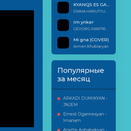
KYANQS ES GALIS EM
DIANA HARUTYUNYAN & ARSHAK BERNECYAN
Im ynker
GEVORG MARTIROSYAN
Mi gna (COVER)
Armen Khublaryan
Популярные
за месяц
ARKADI DUMIKYAN -
JNJEM
Ernest Ogannesyan -
Imanam
Anette Aghabekyan -