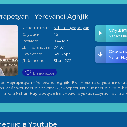
rapetyan - Yerevanci Aghjik
Исполнитель:
Nshan Hayrapetyan
Слушат
Слушали:
45
Размер:
9.44 MB
Длительность:
04:07
Скачать
Качество:
320 kbps
Добавлено:
31 авг 2024
В закладки
an Hayrapetyan - Yerevanci Aghjik
!. Вы сможете
слушать
и
ска
ps
, добавить песню в закладки, смотреть клип на песню в Youtube
олнителя
Nshan Hayrapetyan
Вы сможете увидет другие песни эт
песню в Youtube