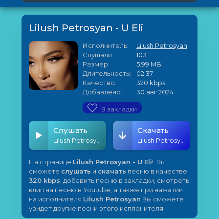
Lilush Petrosyan - U Eli
Исполнитель:
Lilush Petrosyan
Слушали:
103
Размер:
5.99 MB
Длительность:
02:37
Качество:
320 kbps
Добавлено:
30 авг 2024
В закладки
Слушать
Скачать
Lilush Petrosyan - U Eli
Lilush Petrosyan - U Eli
На странице
Lilush Petrosyan - U Eli
!. Вы
сможете
слушать
и
скачать
песню в качестве
320 kbps
, добавить песню в закладки, смотреть
клип на песню в Youtube, а также при нажатии
на исполнителя
Lilush Petrosyan
Вы сможете
увидет другие песни этого исплонителя.