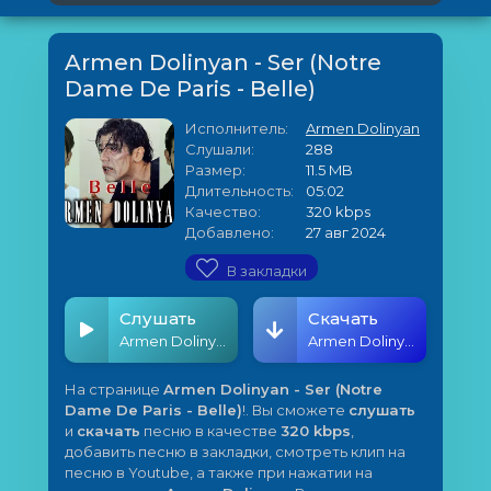
Armen Dolinyan - Ser (Notre
Dame De Paris - Belle)
Исполнитель:
Armen Dolinyan
Слушали:
288
Размер:
11.5 MB
Длительность:
05:02
Качество:
320 kbps
Добавлено:
27 авг 2024
В закладки
Слушать
Скачать
Armen Dolinyan - Ser (Notre Dame De Paris - Belle)
Armen Dolinyan - Ser (Notre Dame De Paris - Belle)
На странице
Armen Dolinyan - Ser (Notre
Dame De Paris - Belle)
!. Вы сможете
слушать
и
скачать
песню в качестве
320 kbps
,
добавить песню в закладки, смотреть клип на
песню в Youtube, а также при нажатии на