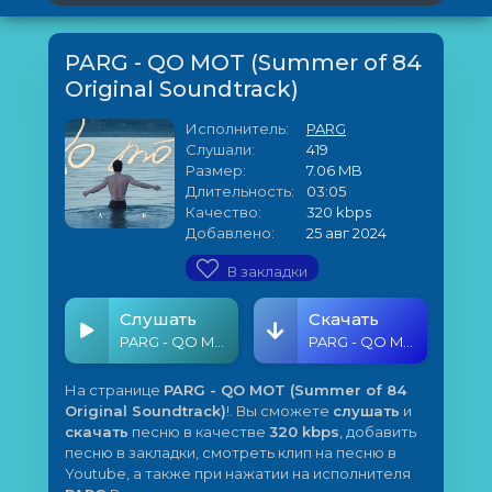
PARG - QO MOT (Summer of 84
Original Soundtrack)
Исполнитель:
PARG
Слушали:
419
Размер:
7.06 MB
Длительность:
03:05
Качество:
320 kbps
Добавлено:
25 авг 2024
В закладки
Слушать
Скачать
PARG - QO MOT (Summer of 84 Original Soundtrack)
PARG - QO MOT (Summer of 84 Original Soundtrack)
На странице
PARG - QO MOT (Summer of 84
Original Soundtrack)
!. Вы сможете
слушать
и
скачать
песню в качестве
320 kbps
, добавить
песню в закладки, смотреть клип на песню в
Youtube, а также при нажатии на исполнителя