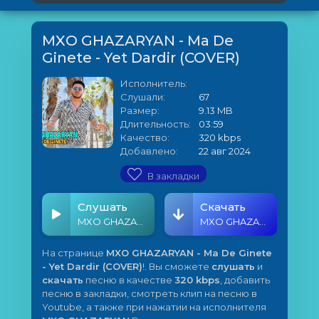
MXO GHAZARYAN - Ma De
Ginete - Yet Dardir (COVER)
Исполнитель:
Слушали:
67
Размер:
9.13 MB
Длительность:
03:59
Качество:
320 kbps
Добавлено:
22 авг 2024
В закладки
Слушать
Скачать
MXO GHAZARYAN - Ma De Ginete - Yet Dardir (COVER)
MXO GHAZARYAN - Ma De Ginete - Yet Dardir (COVER)
На странице
MXO GHAZARYAN - Ma De Ginete
- Yet Dardir (COVER)
!. Вы сможете
слушать
и
скачать
песню в качестве
320 kbps
, добавить
песню в закладки, смотреть клип на песню в
Youtube, а также при нажатии на исполнителя