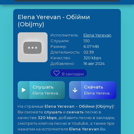
Elena Yerevan - Обійми
(Obijmy)
Исполнитель:
Elena Yerevan
Слушали:
130
Размер:
6.07 MB
Длительность:
02:39
Качество:
320 kbps
Добавлено:
16 авг 2024
В закладки
Слушать
Скачать
Elena Yerevan - Обійми (Obijmy)
Elena Yerevan - Обійми (Obijmy)
На странице
Elena Yerevan - Обійми (Obijmy)
!.
Вы сможете
слушать
и
скачать
песню в
качестве
320 kbps
, добавить песню в закладки,
смотреть клип на песню в Youtube, а также при
нажатии на исполнителя
Elena Yerevan
Вы