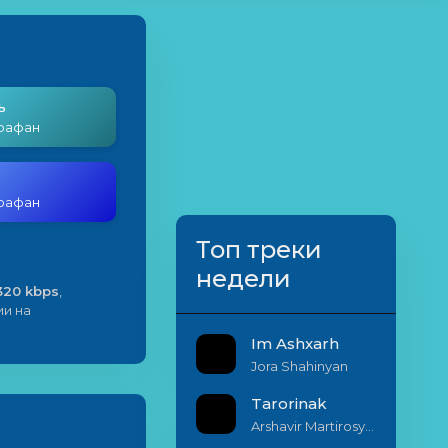
ь
рафан
рафан
Топ треки
недели
320 kbps
,
ии на
Im Ashxarh
Jora Shahinyan
Tarorinak
Arshavir Martirosyan