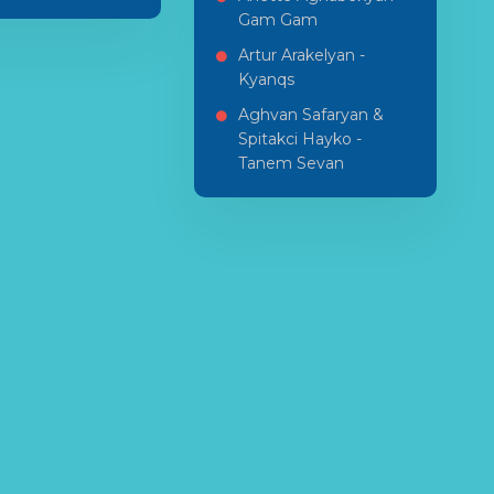
Gam Gam
Artur Arakelyan -
Kyanqs
Aghvan Safaryan &
Spitakci Hayko -
Tanem Sevan