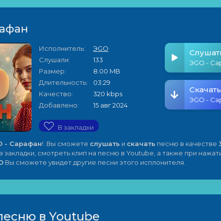
рафан
Исполнитель:
ЭGO
Слушат
Слушали:
133
ЭGO - Са
Размер:
8.00 MB
Длительность:
03:29
Скачать
Качество:
320 kbps
ЭGO - Са
Добавлено:
15 авг 2024
В закладки
 - Сарафан
!. Вы сможете
слушать
и
скачать
песню в качестве
 закладки, смотреть клип на песню в Youtube, а также при нажат
O
Вы сможете увидет другие песни этого исплонителя.
песню в Youtube