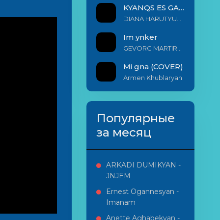
KYANQS ES GALIS EM
DIANA HARUTYUNYAN & ARSHAK BERNECYAN
Im ynker
GEVORG MARTIROSYAN
Mi gna (COVER)
Armen Khublaryan
Популярные
за месяц
ARKADI DUMIKYAN -
JNJEM
Ernest Ogannesyan -
Imanam
Anette Aghabekyan -