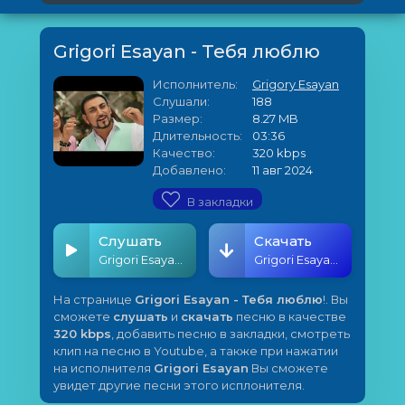
Grigori Esayan - Тебя люблю
Исполнитель:
Grigory Esayan
Слушали:
188
Размер:
8.27 MB
Длительность:
03:36
Качество:
320 kbps
Добавлено:
11 авг 2024
В закладки
Слушать
Скачать
Grigori Esayan - Тебя люблю
Grigori Esayan - Тебя люблю
На странице
Grigori Esayan - Тебя люблю
!. Вы
сможете
слушать
и
скачать
песню в качестве
320 kbps
, добавить песню в закладки, смотреть
клип на песню в Youtube, а также при нажатии
на исполнителя
Grigori Esayan
Вы сможете
увидет другие песни этого исплонителя.