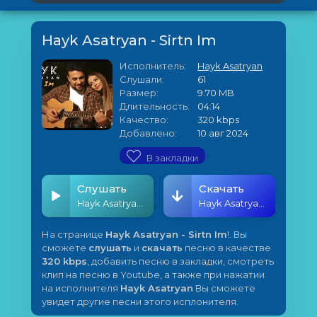
Hayk Asatryan - Sirtn Im
Исполнитель:
Hayk Asatryan
Слушали:
61
Размер:
9.70 MB
Длительность:
04:14
Качество:
320 kbps
Добавлено:
10 авг 2024
В закладки
Слушать
Скачать
Hayk Asatryan - Sirtn Im
Hayk Asatryan - Sirtn Im
На странице
Hayk Asatryan - Sirtn Im
!. Вы
сможете
слушать
и
скачать
песню в качестве
320 kbps
, добавить песню в закладки, смотреть
клип на песню в Youtube, а также при нажатии
на исполнителя
Hayk Asatryan
Вы сможете
увидет другие песни этого исплонителя.