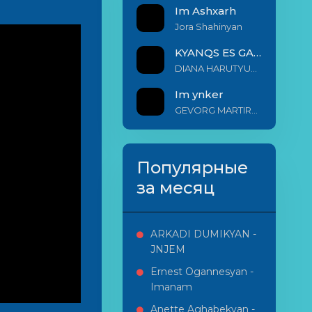
Im Ashxarh
Jora Shahinyan
KYANQS ES GALIS EM
DIANA HARUTYUNYAN & ARSHAK BERNECYAN
Im ynker
GEVORG MARTIROSYAN
Популярные
за месяц
ARKADI DUMIKYAN -
JNJEM
Ernest Ogannesyan -
Imanam
Anette Aghabekyan -