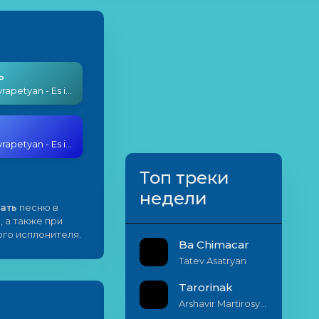
ь
Edgar Hayrapetyan - Es inch es Anum
Edgar Hayrapetyan - Es inch es Anum
Топ треки
недели
ать
песню в
, а также при
ого исплонителя.
Ba Chimacar
Tatev Asatryan
Tarorinak
Arshavir Martirosyan