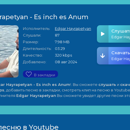
rapetyan - Es inch es Anum
Исполнитель:
Edgar Hayrapetyan
Слушат
Слушали:
87
Размер:
7.98 MB
Длительность:
03:29
Скачать
Качество:
320 kbps
Добавлено:
08 авг 2024
В закладки
ar Hayrapetyan - Es inch es Anum
!. Вы сможете
слушать
и
скач
ps
, добавить песню в закладки, смотреть клип на песню в Youtube
олнителя
Edgar Hayrapetyan
Вы сможете увидет другие песни эт
песню в Youtube