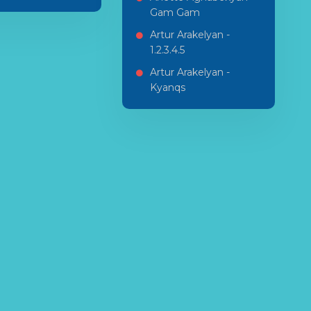
Gam Gam
Artur Arakelyan -
1.2.3.4.5
Artur Arakelyan -
Kyanqs