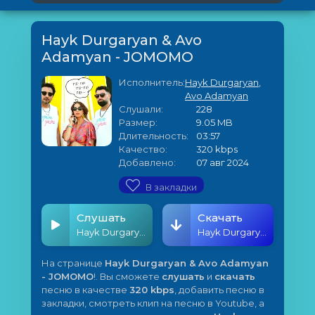
Hayk Durgaryan & Avo
Adamyan - JOMOMO
Исполнитель:
Hayk Durgaryan
,
Avo Adamyan
Слушали:
228
Размер:
9.05 MB
Длительность:
03:57
Качество:
320 kbps
Добавлено:
07 авг 2024
В закладки
Слушать
Скачать
Hayk Durgaryan & Avo Adamyan - JOMOMO
Hayk Durgaryan & Avo Adamyan - JOMOMO
На странице
Hayk Durgaryan & Avo Adamyan
- JOMOMO
!. Вы сможете
слушать
и
скачать
песню в качестве
320 kbps
, добавить песню в
закладки, смотреть клип на песню в Youtube, а