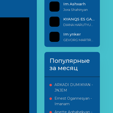
Im Ashxarh
Jora Shahinyan
KYANQS ES GALIS EM
DIANA HARUTYUNYAN & ARSHAK BERNECYAN
Im ynker
GEVORG MARTIROSYAN
Популярные
за месяц
ARKADI DUMIKYAN -
JNJEM
Ernest Ogannesyan -
Imanam
Anette Aghabekyan -