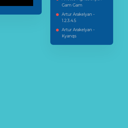
Gam Gam
Artur Arakelyan -
1.2.3.4.5
Artur Arakelyan -
Kyanqs