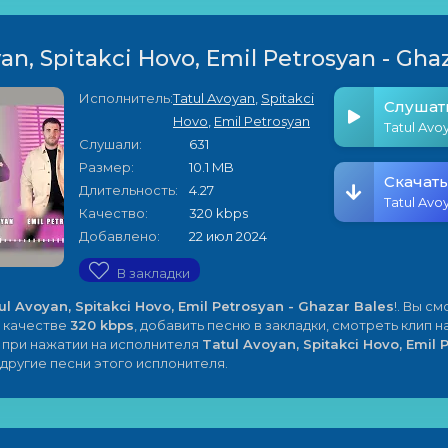
an, Spitakci Hovo, Emil Petrosyan - Gha
Исполнитель:
Tatul Avoyan
,
Spitakci
Слушат
Hovo
,
Emil Petrosyan
Слушали:
631
Размер:
10.1 MB
Скачать
Длительность:
4.27
Качество:
320 kbps
Добавлено:
22 июл 2024
В закладки
ul Avoyan, Spitakci Hovo, Emil Petrosyan - Ghazar Bales
!. Вы с
 качестве
320 kbps
, добавить песню в закладки, смотреть клип н
е при нажатии на исполнителя
Tatul Avoyan, Spitakci Hovo, Emil 
другие песни этого исплонителя.