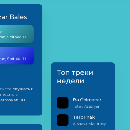
zar Bales
ь
Tatul Avoyan, Spitakci Hovo, Emil Petrosyan - Ghazar Bales
Tatul Avoyan, Spitakci Hovo, Emil Petrosyan - Ghazar Bales
Топ треки
недели
можете
слушать
и
а песню в
Ba Chimacar
Petrosyan
Вы
Tatev Asatryan
Tarorinak
Arshavir Martirosyan